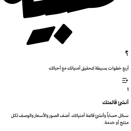
؟
أربع خطوات بسيطة لتحقيق أمنياتك مع أحبائك
1
أنشئ قائمتك
سجّل حساباً وأنشئ قائمة أمنياتك. أضف الصور والأسعار والوصف لكل
منتج أو خدمة.